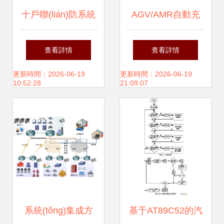
十戶聯(lián)防系統
AGV/AMR自動充
(tǒng) 價格、廠家
電系統(tǒng)詳解
查看詳情
查看詳情
與集成防盜報警系
網(wǎng)絡工程視
更新時間：2026-06-19
更新時間：2026-06-19
10:52:28
21:09:07
統(tǒng)的全面解
角下的關鍵設計與
析
實現(xiàn)
系統(tǒng)集成方
基于AT89C52的汽